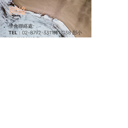
​聯絡
學會聯絡處:
TEL：
02-8792-3311
轉
17038
彭
小
姐 (代接轉達窗口)
Mail：
tsamairway@gmail.com
​Address：
臺北市內湖區成功路二
段325號4樓
三軍總醫院 麻醉部
版權所有© 2021​台灣呼吸道處理醫學會