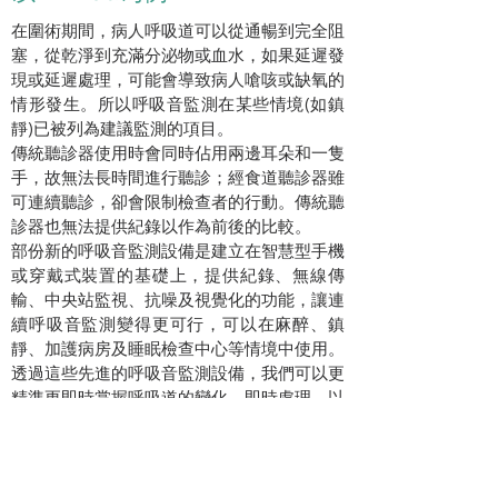
在圍術期間，病人呼吸道可以從通暢到完全阻
塞，從乾淨到充滿分泌物或血水，如果延遲發
現或延遲處理，可能會導致病人嗆咳或缺氧的
情形發生。所以呼吸音監測在某些情境(如鎮
靜)已被列為建議監測的項目。
傳統聽診器使用時會同時佔用兩邊耳朵和一隻
手，故無法長時間進行聽診；經食道聽診器雖
可連續聽診，卻會限制檢查者的行動。傳統聽
診器也無法提供紀錄以作為前後的比較。
部份新的呼吸音監測設備是建立在智慧型手機
或穿戴式裝置的基礎上，提供紀錄、無線傳
輸、中央站監視、抗噪及視覺化的功能，讓連
續呼吸音監測變得更可行，可以在麻醉、鎮
靜、加護病房及睡眠檢查中心等情境中使用。
透過這些先進的呼吸音監測設備，我們可以更
精準更即時掌握呼吸道的變化，即時處理，以
提升照顧品質及病人安全。
Back