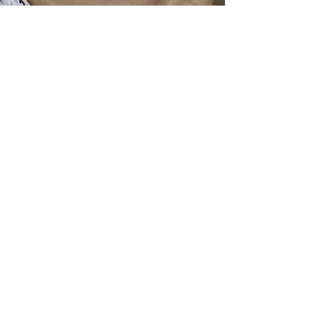
​聯絡
學會聯絡處:
TEL：
02-8792-3311
轉
17038
彭
小
姐 (代接轉達窗口)
Mail：
tsamairway@gmail.com
​Address：
臺北市內湖區成功路二
段325號4樓
三軍總醫院 麻醉部
版權所有© 2021​台灣呼吸道處理醫學會