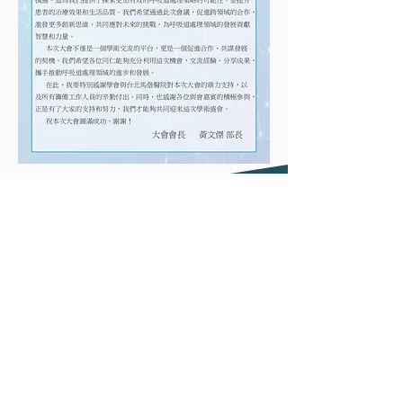
​聯絡
學會聯絡處:
TEL：
02-8792-3311
轉
17038
彭
小
姐 (代接轉達窗口)
Mail：
tsamairway@gmail.com