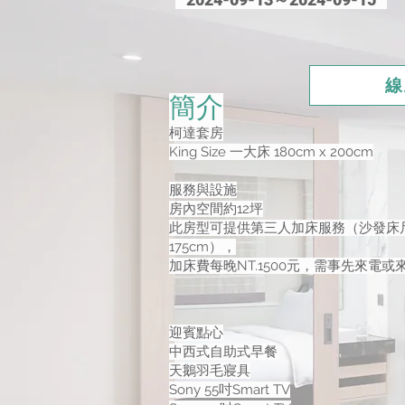
線
簡介
柯達套房
King Size 一大床 180cm x 200cm
服務與設施
房內空間約12坪
此房型可提供第三人加床服務（沙發床尺寸
175cm），
加床費每晚NT.1500元，需事先來電或
迎賓點心
中西式自助式早餐
天鵝羽毛寢具
Sony 55吋Smart TV