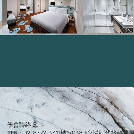
學會聯絡處:
TEL：
02-8792-3311
轉
17038
彭
小姐 (代接轉達窗