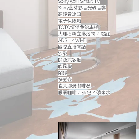
Sony 50吋Smart TV
Sony藍芽影音光碟音響
高靜音冰箱
電子保險箱
TOTO恆溫免治馬桶
大理石獨立淋浴間 / 浴缸
ADSL / Wi-Fi
國際直撥電話
沙發
開放式客廳
吹風機
鬧鐘
快煮壺
雀巢膠囊咖啡機
膠囊咖啡 / 茶包 / 礦泉水